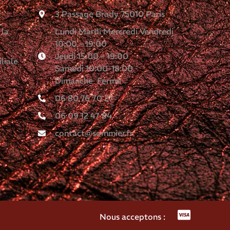
3 Passage Brady 75010 Paris
 la
Lundi Mardi Mercredi Vendredi
10:00 - 19:00
Jeudi 15:00 - 19:00
liale
Samedi 10:00-18:00
Dimanche Fermé
06 80 76 70 27
06 09 12 47 84
contact@sommier.fr
Nous acceptons :