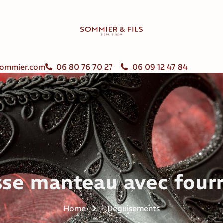
ommier.com
06 80 76 70 27
06 09 12 47 84
se manteau avec four
Home
Déguisements