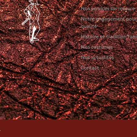
Nos services sur mesure
Notre engagement pour
qualité
Histoire et tradition fami
Nos costumes
Nos actualités
Contact
.