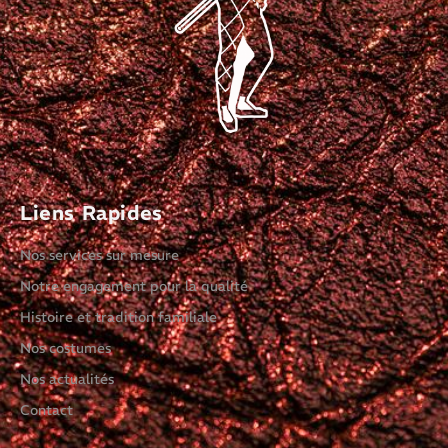
Liens Rapides
Nos services sur mesure
Notre engagement pour la qualité
Histoire et tradition familiale
Nos costumes
Nos actualités
Contact