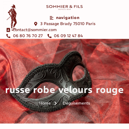
navigation
3 Passage Brady 75010 Paris
contact@sommier.com
06 80 76 70 27
06 09 12 47 84
russe robe velours rouge
Home
Déguisements