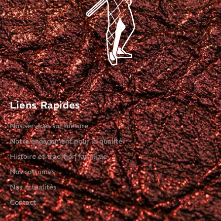
Liens Rapides
Nos services sur mesure
Notre engagement pour la qualité
Histoire et tradition familiale
Nos costumes
Nos actualités
Contact