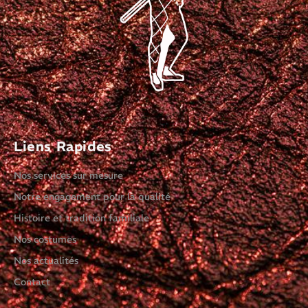
Liens Rapides
Nos services sur mesure
Notre engagement pour la qualité
Histoire et tradition familiale
Nos costumes
Nos actualités
Contact