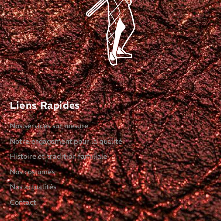
Liens Rapides
Nos services sur mesure
Notre engagement pour la qualité
Histoire et tradition familiale
Nos costumes
Nos actualités
Contact