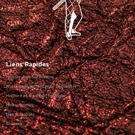
Liens Rapides
Nos services sur mesure
Notre engagement pour la qualité
Histoire et tradition familiale
Nos costumes
Nos actualités
Contact