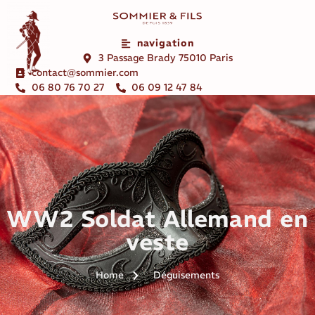
navigation
3 Passage Brady 75010 Paris
contact@sommier.com
06 80 76 70 27
06 09 12 47 84
WW2 Soldat Allemand en
veste
Home
Déguisements