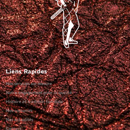
Liens Rapides
Nos services sur mesure
Notre engagement pour la qualité
Histoire et tradition familiale
Nos costumes
Nos actualités
Contact