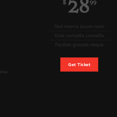
28
$
99
Sed viverra ipsum nunc
Duis convallis convallis
Facilisis gravida neque
Get Ticket
stas