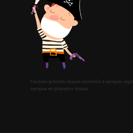
Facilisis gravida neque convallis a semper, ege
tempus et pharetra massa.