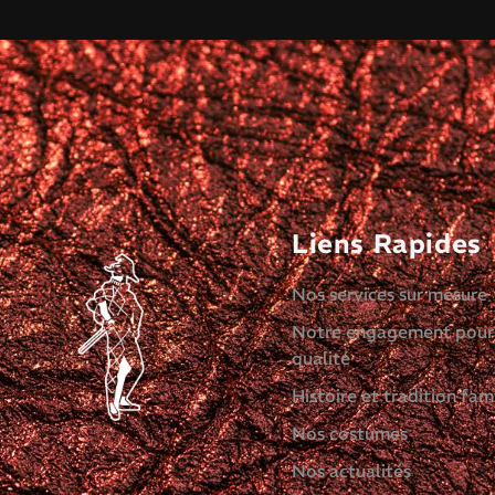
Liens Rapides
Nos services sur mesure
Notre engagement pour
qualité
Histoire et tradition fami
Nos costumes
Nos actualités