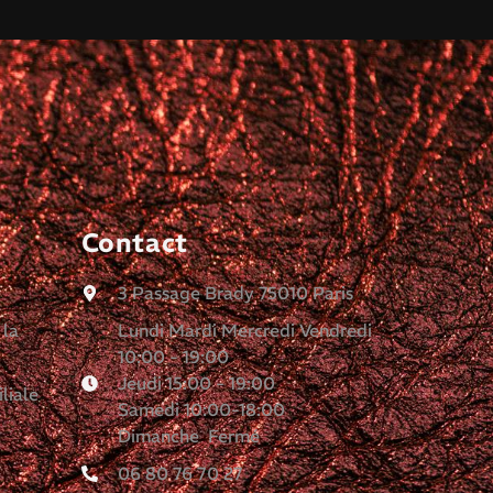
Contact
3 Passage Brady 75010 Paris
 la
Lundi Mardi Mercredi Vendredi
10:00 - 19:00
Jeudi 15:00 - 19:00
liale
Samedi 10:00-18:00
Dimanche Fermé
06 80 76 70 27