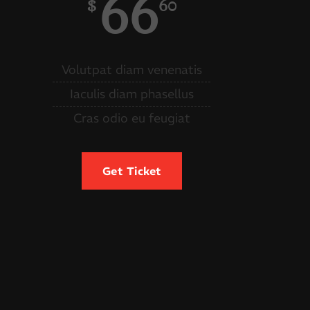
66
$
60
Volutpat diam venenatis
Iaculis diam phasellus
Cras odio eu feugiat
Get Ticket