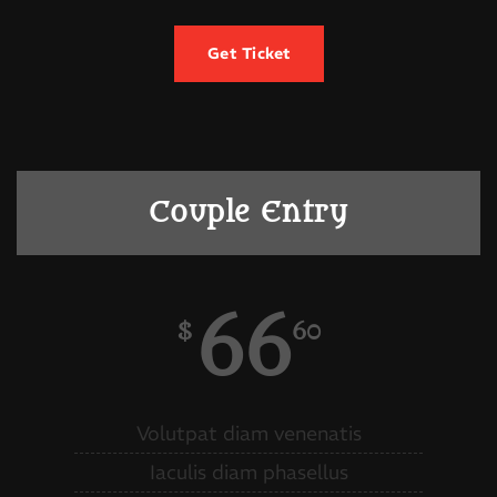
Get Ticket
Couple Entry
66
$
60
Volutpat diam venenatis
Iaculis diam phasellus