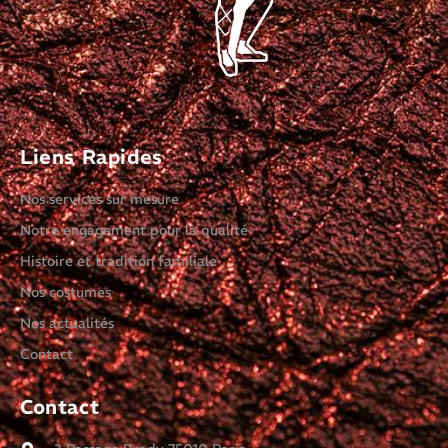
Liens Rapides
Nos services sur mesure
Notre engagement pour la qualité
Histoire et tradition familiale
Nos costumes
Nos actualités
Contact
Contact