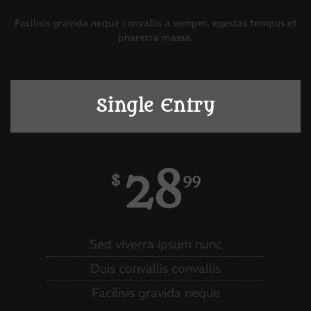
Facilisis gravida neque convallis a semper, egestas tempus et
pharetra massa.
Single Entry
28
$
99
Sed viverra ipsum nunc
Duis convallis convallis
Facilisis gravida neque