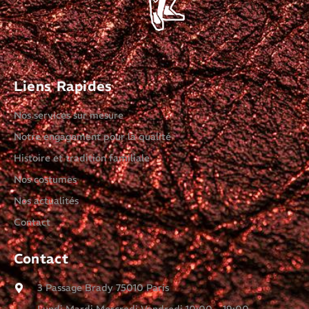
Liens Rapides
Nos services sur mesure
Notre engagement pour la qualité
Histoire et tradition familiale
Nos costumes
Nos actualités
Contact
Contact
3 Passage Brady 75010 Paris