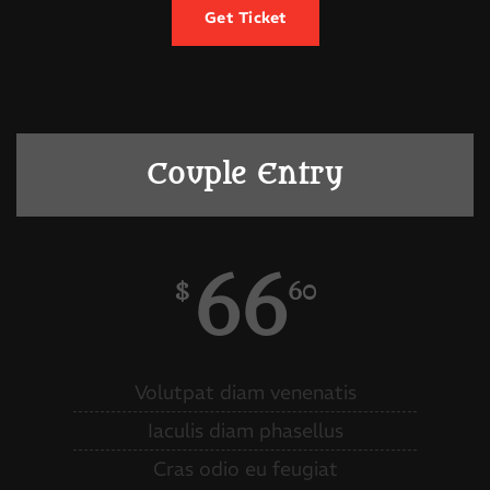
Get Ticket
Couple Entry
66
$
60
Volutpat diam venenatis
Iaculis diam phasellus
Cras odio eu feugiat