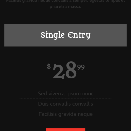
Facilisis gravida neque convallis a semper, egestas tempus et
pharetra massa.
Single Entry
28
$
99
Sed viverra ipsum nunc
Duis convallis convallis
Facilisis gravida neque