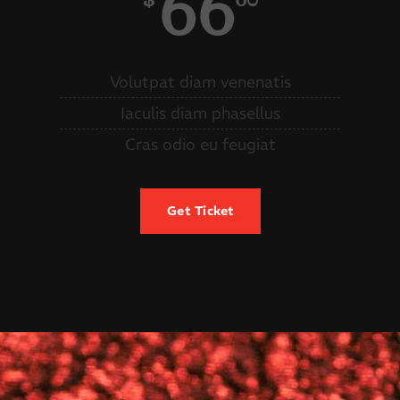
66
$
60
Volutpat diam venenatis
Iaculis diam phasellus
Cras odio eu feugiat
Get Ticket