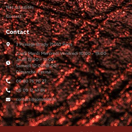
Nos actualités
Contact
Contact
3 Passage Brady 75010 Paris
Lundi Mardi Mercredi Vendredi 10:00 - 19:00
Jeudi 15:00 - 19:00
Samedi 10:00-18:00
Dimanche Fermé
06 80 76 70 27
06 09 12 47 84
contact@sommier.fr