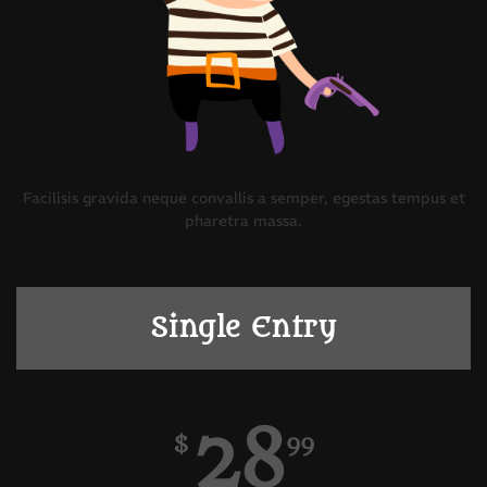
Facilisis gravida neque convallis a semper, egestas tempus et
pharetra massa.
Single Entry
28
$
99