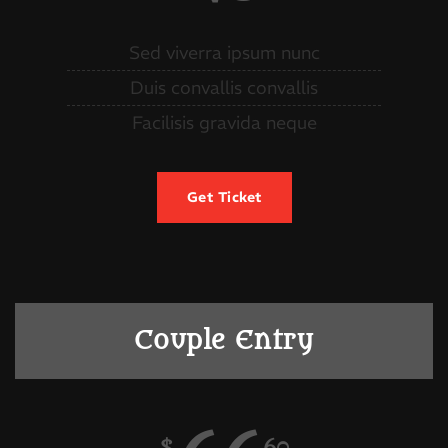
Sed viverra ipsum nunc
Duis convallis convallis
Facilisis gravida neque
Get Ticket
Couple Entry