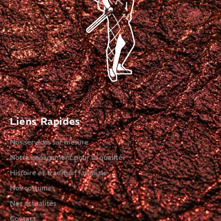
Liens Rapides
Nos services sur mesure
Notre engagement pour la qualité
Histoire et tradition familiale
Nos costumes
Nos actualités
Contact