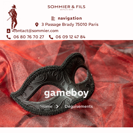
navigation
3 Passage Brady 75010 Paris
contact@sommier.com
06 80 76 70 27
06 09 12 47 84
gameboy
Home
Déguisements