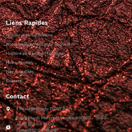
Liens Rapides
Nos services sur mesure
Notre engagement pour la qualité
Histoire et tradition familiale
Nos costumes
Nos actualités
Contact
Contact
3 Passage Brady 75010 Paris
Lundi Mardi Mercredi Vendredi 10:00 - 19:00
Jeudi 15:00 - 19:00
Samedi 10:00-18:00