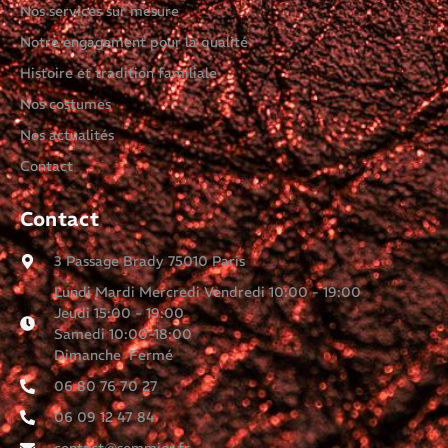
Nos services sur mesure
Notre engagement pour la qualité
Histoire et tradition familiale
Nos costumes
Nos actualités
Contact
Contact
3 Passage Brady 75010 Paris
Lundi Mardi Mercredi Vendredi 10:00 - 19:00
Jeudi 15:00 - 19:00
Samedi 10:00-18:00
Dimanche Fermé
06 80 76 70 27
06 09 12 47 84
contact@sommier.fr