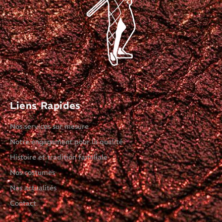
Liens Rapides
Nos services sur mesure
Notre engagement pour la qualité
Histoire et tradition familiale
Nos costumes
Nos actualités
Contact