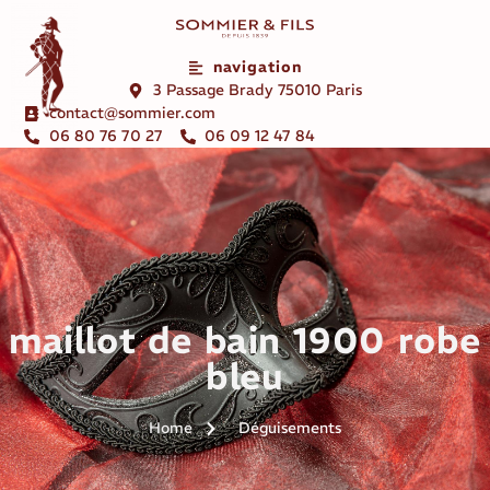
navigation
3 Passage Brady 75010 Paris
contact@sommier.com
06 80 76 70 27
06 09 12 47 84
maillot de bain 1900 robe
bleu
Home
Déguisements