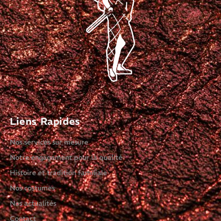
Liens Rapides
Nos services sur mesure
Notre engagement pour la qualité
Histoire et tradition familiale
Nos costumes
Nos actualités
Contact