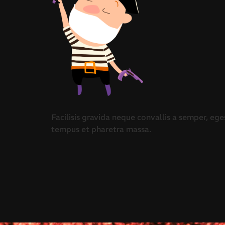
Facilisis gravida neque convallis a semper, ege
tempus et pharetra massa.