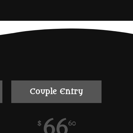
Couple Entry
66
$
60