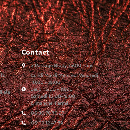
Contact
3 Passage Brady 75010 Paris
 la
Lundi Mardi Mercredi Vendredi
10:00 - 19:00
Jeudi 15:00 - 19:00
liale
Samedi 10:00-18:00
Dimanche Fermé
06 80 76 70 27
06 09 12 47 84