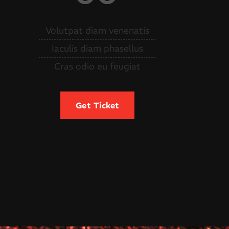
Volutpat diam venenatis
Iaculis diam phasellus
Cras odio eu feugiat
Get Ticket