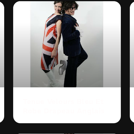
Tenue Velours Bleu Et
Robe Drapeau Anglais