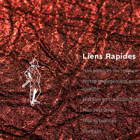
Liens Rapides
Nos services sur mesure
Notre engagement pour
qualité
Histoire et tradition fami
Nos costumes
Nos actualités
Contact