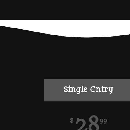
Single Entry
28
$
99